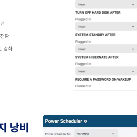
종료
 전환
안 강화
지 낭비